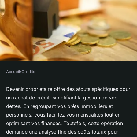
Accueil
›
Credits
CREDITS
Rachat de crédit propriétaire :
Devenir propriétaire offre des atouts spécifiques pour
un rachat de crédit, simplifiant la gestion de vos
simplifiez vos finances
dettes. En regroupant vos prêts immobiliers et
facilement
personnels, vous facilitez vos mensualités tout en
optimisant vos finances. Toutefois, cette opération
Ali
•
6 juillet 2025
•
9 min de lecture
demande une analyse fine des coûts totaux pour