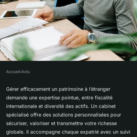
Accueil
›
Actu
ACTU
Cabinet de gestion de
Gérer efficacement un patrimoine à l’étranger
demande une expertise pointue, entre fiscalité
patrimoine expatrié :
internationale et diversité des actifs. Un cabinet
optimiser votre richesse
spécialisé offre des solutions personnalisées pour
mondiale
sécuriser, valoriser et transmettre votre richesse
globale. Il accompagne chaque expatrié avec un suivi
Ali
•
12 juin 2025
•
5 min de lecture