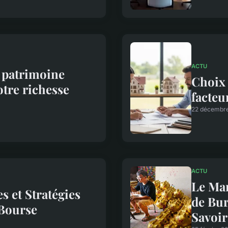
ACTU
e patrimoine
Choix 
otre richesse
facteu
22 décembr
ACTU
Le Man
es et Stratégies
de Bur
Bourse
Savoir