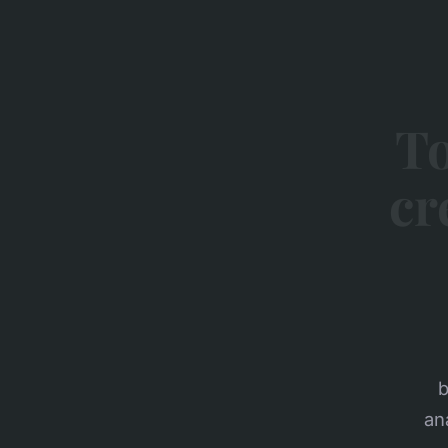
To
cré
b
an