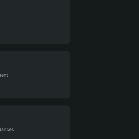
ment
ndances