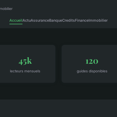
mobilier
Accueil
Actu
Assurance
Banque
Credits
Finance
Immobilier
45k
120
lecteurs mensuels
guides disponibles