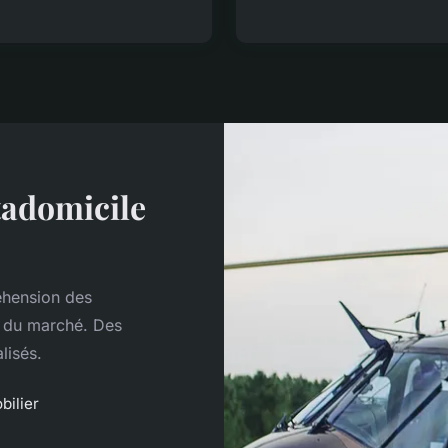
tadomicile
hension des
s du marché. Des
lisés.
bilier